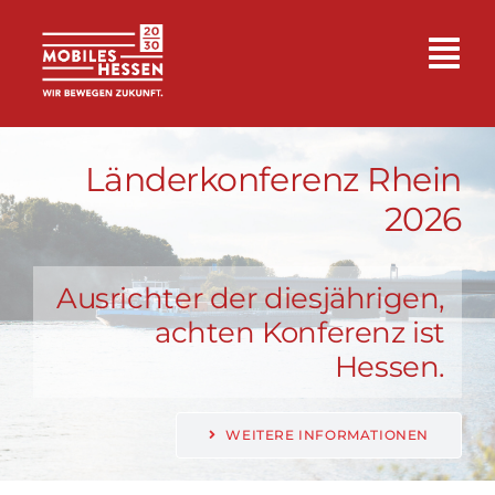
Zum
Inhalt
Tog
springen
Nav
Mobiles Hessen
Länderkonferenz Rhein
2026
Themen
Ausrichter der diesjährigen,
Veranstaltungsformate
achten Konferenz ist
Hessen.
Für Studieninteressierte
WEITERE INFORMATIONEN
Mobilitätsnetzwerke